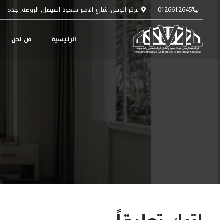
0126612645
مركز الوتين, شارع الامير سعود الفيصل, الروضة, جدة
الرئيسية
من نحن