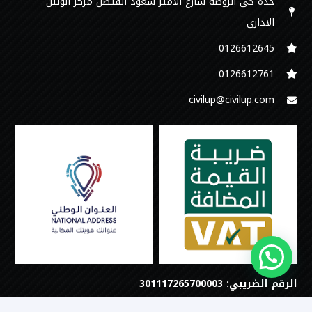
جدة حي الروضة شارع الامير سعود الفيصل مركز الوتين
الاداري
0126612645‬
‭0126612761
civilup@civilup.com
الرقم الضريبي: 301117265700003