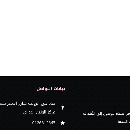
بيانات التواصل
جدة حي الروضة شارع الامير سع
مركز الوتين الاداري
 حسن ظنكم للوصول إلى الأهداف
المادية
0126612645‬