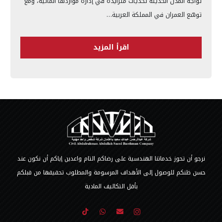
تواجه المدن الحديثة تحديات متزايدة في إدارة مواردها المائية، ومع
توسّع العمران في المملكة العربية…
اقرأ المزيد
نرجو أن تحوز خدماتنا الهندسية على رضاكم التام واعدين إياكم أن نكون عند
حسن ظنكم للوصول إلى الأهداف المرسومة والمطلوب تحقيقها من قبلكم
بأقل التكاليف المادية