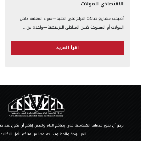
الاقتصادي للمولات
أصبحت مشاريع صالات التزلج على الجليد—سواء المغلقة داخل
المولات أو المفتوحة ضمن المناطق الترفيهية—واحدة من…
اقرأ المزيد
نرجو أن تحوز خدماتنا الهندسية على رضاكم التام واعدين إياكم أن نكون عند
المرسومة والمطلوب تحقيقها من قبلكم بأقل التكاليف 