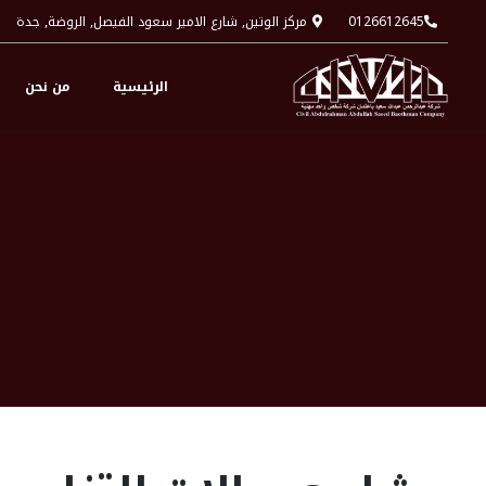
0126612645
مركز الوتين, شارع الامير سعود الفيصل, الروضة, جدة
الرئيسية
من نحن