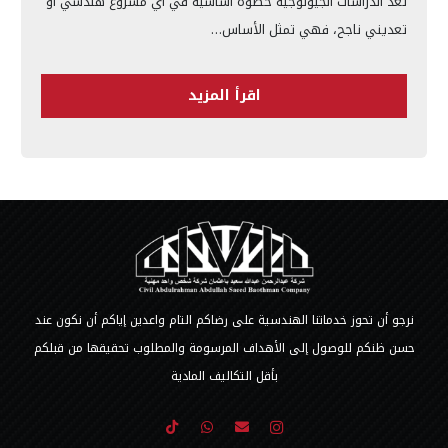
تُعد الدراسات الجيولوجية خطوة أساسية في أي مشروع هندسي أو
تعديني ناجح، فهي تمثل الأساس…
اقرأ المزيد
نرجو أن تحوز خدماتنا الهندسية على رضاكم التام واعدين إياكم أن نكون عند
حسن ظنكم للوصول إلى الأهداف المرسومة والمطلوب تحقيقها من قبلكم
بأقل التكاليف المادية