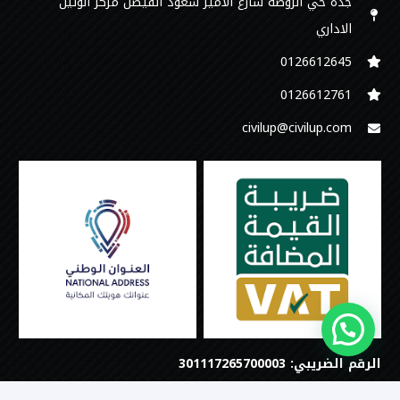
جدة حي الروضة شارع الامير سعود الفيصل مركز الوتين
الاداري
0126612645‬
‭0126612761
civilup@civilup.com
الرقم الضريبي: 301117265700003