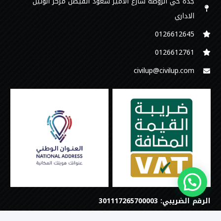
جدة حي الروضة شارع الامير سعود الفيصل مركز الوتين
الاداري
0126612645‬
‭0126612761
civilup@civilup.com
الرقم الضريبي: 301117265700003