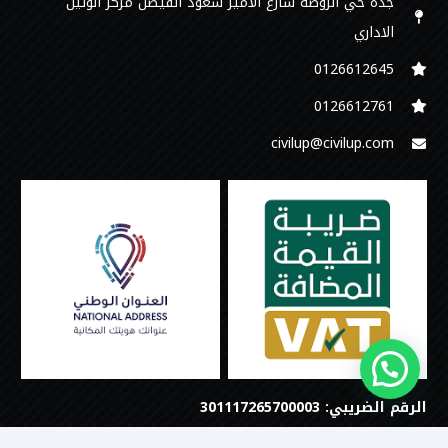
جدة حي الروضة شارع الامير سعود الفيصل مركز الوتين
الاداري
0126612645‬
‭0126612761
civilup@civilup.com
الرقم الضريبي: 301117265700003