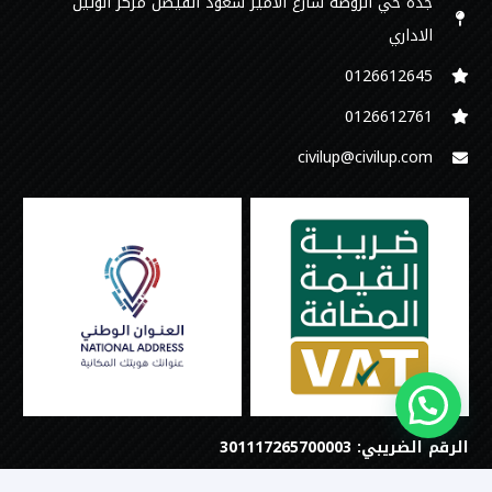
جدة حي الروضة شارع الامير سعود الفيصل مركز الوتين
الاداري
0126612645‬
‭0126612761
civilup@civilup.com
الرقم الضريبي: 301117265700003