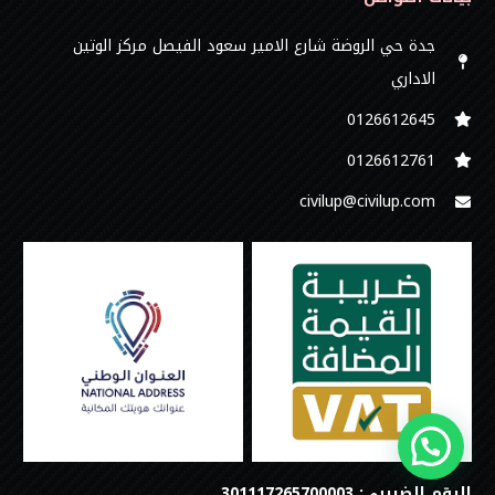
جدة حي الروضة شارع الامير سعود الفيصل مركز الوتين
الاداري
0126612645‬
‭0126612761
civilup@civilup.com
الرقم الضريبي: 301117265700003