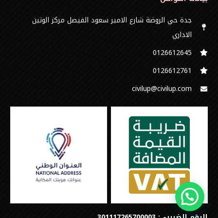
جدة حي الروضة شارع الامير سعود الفيصل مركز الوتين
الاداري
0126612645‬
‭0126612761
civilup@civilup.com
الرقم الضريبي: 301117265700003