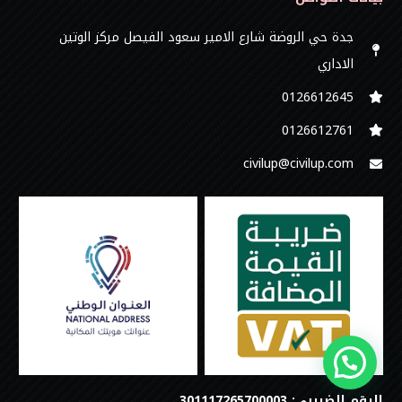
جدة حي الروضة شارع الامير سعود الفيصل مركز الوتين
الاداري
0126612645‬
‭0126612761
civilup@civilup.com
الرقم الضريبي: 301117265700003