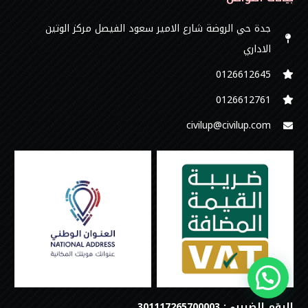
جدة حي الروضة شارع الامير سعود الفيصل مركز الوتين
الاداري
0126612645‬
‭0126612761
civilup@civilup.com
الرقم الضريبي: 301117265700003