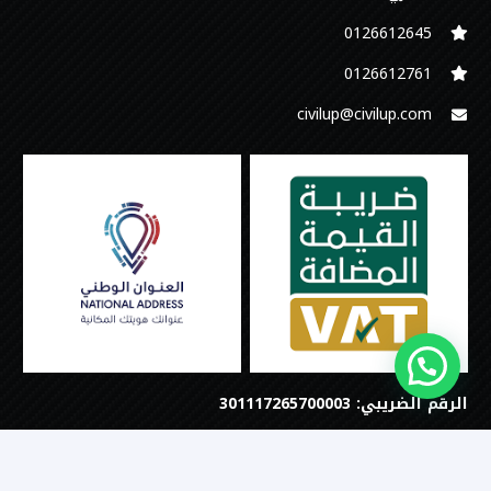
0126612645‬
‭0126612761
civilup@civilup.com
الرقم الضريبي: 301117265700003
©جميع الحقوق محفوظة