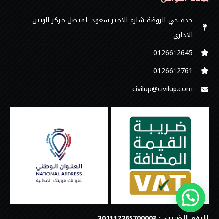
جدة حي الروضة شارع الامير سعود الفيصل مركز الوتين
الاداري
0126612645‬
‭0126612761
civilup@civilup.com
الرقم الضريبي: 301117265700003