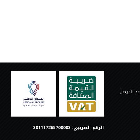
ود الفيصل
الرقم الضريبي: 301117265700003