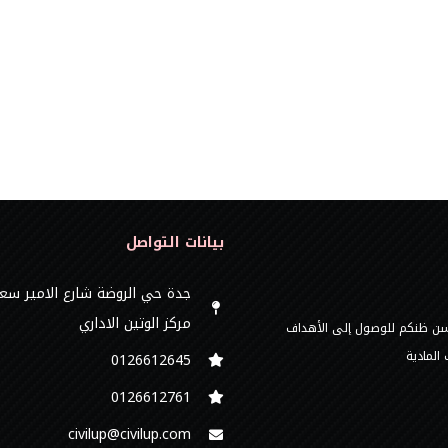
بيانات التواصل
جدة حي الروضة شارع الامير سع
مركز الوتين الاداري
 حسن ظنكم للوصول إلى الأهداف
المادية
0126612645‬
‭0126612761
civilup@civilup.com