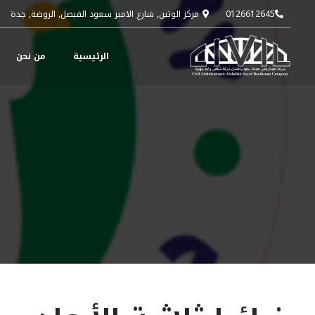
0126612645
مركز الوتين, شارع الامير سعود الفيصل, الروضة, جدة
الرئيسية
من نحن