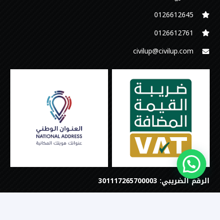
0126612645‬
‭0126612761
civilup@civilup.com
الرقم الضريبي: 301117265700003
©جميع الحقوق محفوظة