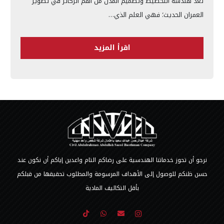
تُعد هندسة التخطيط وتصميم المدن من أهم الركائز في تطوير
العمران الحديث؛ فهي العلم الذي…
اقرأ المزيد
نرجو أن تحوز خدماتنا الهندسية على رضاكم التام واعدين إياكم أن نكون عند
حسن ظنكم للوصول إلى الأهداف المرسومة والمطلوب تحقيقها من قبلكم
بأقل التكاليف المادية