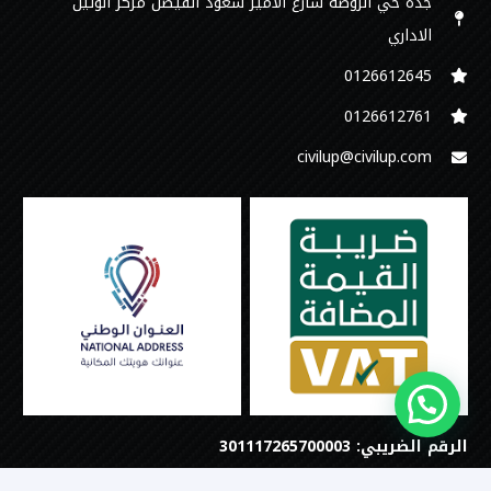
جدة حي الروضة شارع الامير سعود الفيصل مركز الوتين
الاداري
0126612645‬
‭0126612761
civilup@civilup.com
الرقم الضريبي: 301117265700003