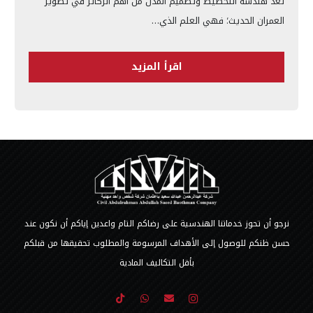
تُعد هندسة التخطيط وتصميم المدن من أهم الركائز في تطوير
العمران الحديث؛ فهي العلم الذي…
اقرأ المزيد
نرجو أن تحوز خدماتنا الهندسية على رضاكم التام واعدين إياكم أن نكون عند
حسن ظنكم للوصول إلى الأهداف المرسومة والمطلوب تحقيقها من قبلكم
بأقل التكاليف المادية