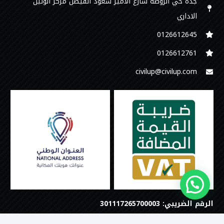
جدة حي الروضة شارع الامير سعود الفيصل مركز الوتين
الاداري
0126612645‬
‭0126612761
civilup@civilup.com
الرقم الضريبي: 301117265700003