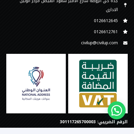
جدة حي الروضة شارع الامير سعود الفيصل مركز الوتين
الاداري
0126612645‬
‭0126612761
civilup@civilup.com
الرقم الضريبي: 301117265700003