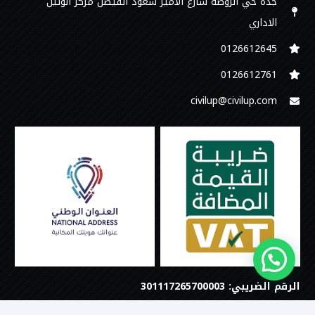
جدة حي الروضة شارع الامير سعود الفيصل مركز الوتين
الاداري
0126612645‬
‭0126612761
civilup@civilup.com
الرقم الضريبي: 301117265700003