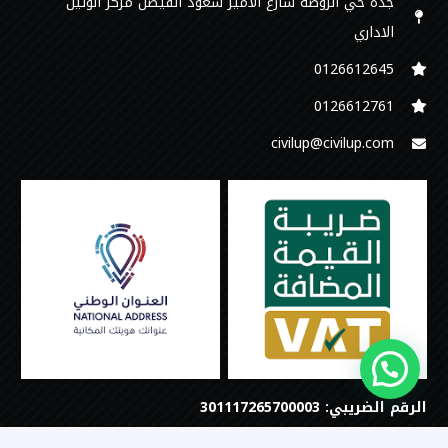
جدة حي الروضة شارع الامير سعود الفيصل مركز الوتين
الاداري
0126612645‬
‭0126612761
civilup@civilup.com
الرقم الضريبي: 301117265700003