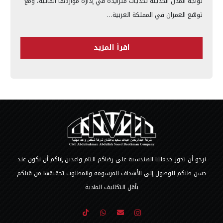
تواجه المدن الحديثة تحديات متزايدة في إدارة مواردها المائية، ومع
توسّع العمران في المملكة العربية…
اقرأ المزيد
نرجو أن تحوز خدماتنا الهندسية على رضاكم التام واعدين إياكم أن نكون عند
حسن ظنكم للوصول إلى الأهداف المرسومة والمطلوب تحقيقها من قبلكم
بأقل التكاليف المادية