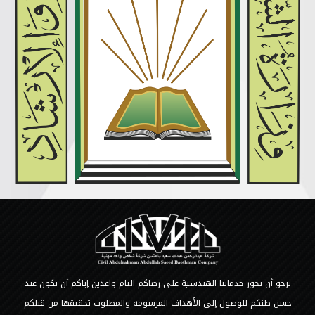
نرجو أن تحوز خدماتنا الهندسية على رضاكم التام واعدين إياكم أن نكون عند
حسن ظنكم للوصول إلى الأهداف المرسومة والمطلوب تحقيقها من قبلكم