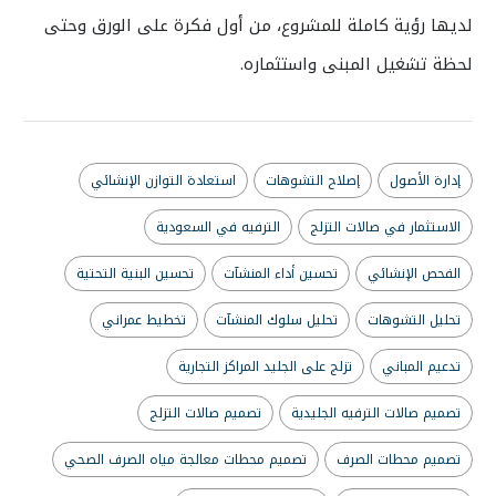
لديها رؤية كاملة للمشروع، من أول فكرة على الورق وحتى
لحظة تشغيل المبنى واستثماره.
إدارة الأصول
إصلاح التشوهات
استعادة التوازن الإنشائي
الاستثمار في صالات التزلج
الترفيه في السعودية
الفحص الإنشائي
تحسين أداء المنشآت
تحسين البنية التحتية
تحليل التشوهات
تحليل سلوك المنشآت
تخطيط عمراني
تدعيم المباني
تزلج على الجليد المراكز التجارية
تصميم صالات الترفيه الجليدية
تصميم صالات التزلج
تصميم محطات الصرف
تصميم محطات معالجة مياه الصرف الصحي