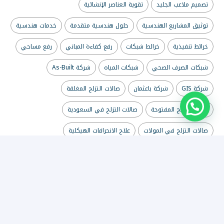
تصميم ملاعب الجليد
تقوية العناصر الإنشائية
توثيق المشاريع الهندسية
حلول هندسية متقدمة
خدمات هندسية
خرائط تنفيذية
خرائط شبكات
رفع كفاءة المباني
رفع مساحي
شبكات الصرف الصحي
شبكات المياه
شركة As-Built
شركة GIS
شركة باعثمان
صالات التزلج المغلقة
صالات التزلج المفتوحة
صالات التزلج في السعودية
صالات التزلج في المولات
علاج الانحرافات الهيكلية
علاج الهبوط الأرضي
مشاريع البنية التحتية
مشاريع ترفيهية للمولات
مشاريع رؤية 2030
مشاريع صالات التزلج
معالجة الأساسات
معالجة التشققات
معالجة مياه الصرف الصحي في السعودية
هندسة الإنشاءات