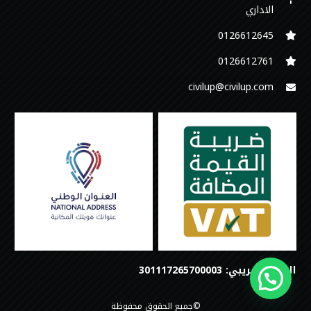
الاداري
0126612645‬
‭0126612761
civilup@civilup.com
الرقم الضريبي: 301117265700003
©جميع الحقوق محفوظة