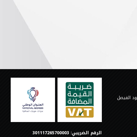
ود الفيصل
الرقم الضريبي: 301117265700003