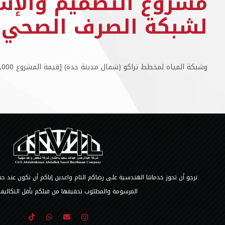
مشروع التصميم والإش
لشبكة الصرف الصحي
وشبكة المياه لمخطط تراكو (شمال مدينة جدة) [قيمة المشروع 5,000,000 ريال].
نرجو أن تحوز خدماتنا الهندسية على رضاكم التام واعدين إياكم أن نكون عند
المرسومة والمطلوب تحقيقها من قبلكم بأقل التكاليف 