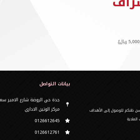
راف
بيانات التواصل
جدة حي الروضة شارع الامير سع
مركز الوتين الاداري
 حسن ظنكم للوصول إلى الأهداف
المادية
0126612645‬
‭0126612761