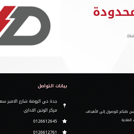
محدودة
ة).
بيانات التواصل
جدة حي الروضة شارع الامير سع
مركز الوتين الاداري
 حسن ظنكم للوصول إلى الأهداف
المادية
0126612645‬
‭0126612761