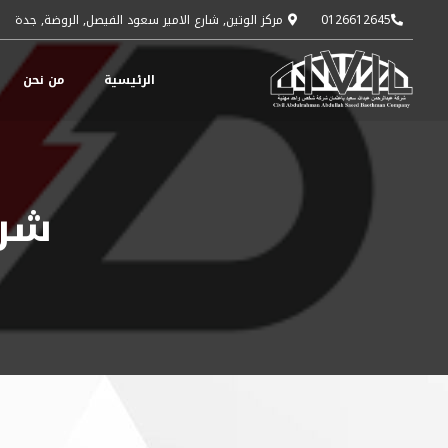
0126612645
مركز الوتين, شارع الامير سعود الفيصل, الروضة, جدة
الرئيسية
من نحن
شرك