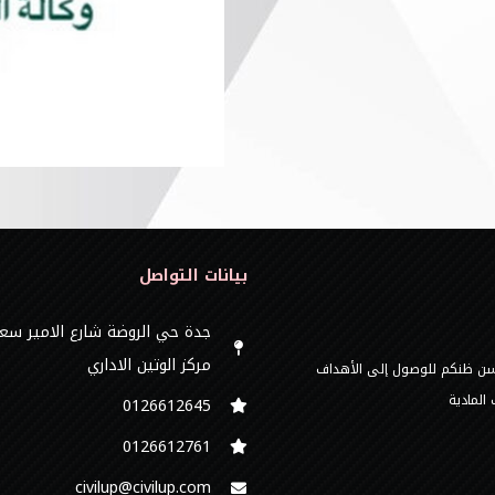
بيانات التواصل
جدة حي الروضة شارع الامير سع
مركز الوتين الاداري
 حسن ظنكم للوصول إلى الأهداف
المادية
0126612645‬
‭0126612761
civilup@civilup.com