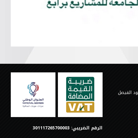
ود الفيصل
الرقم الضريبي: 301117265700003