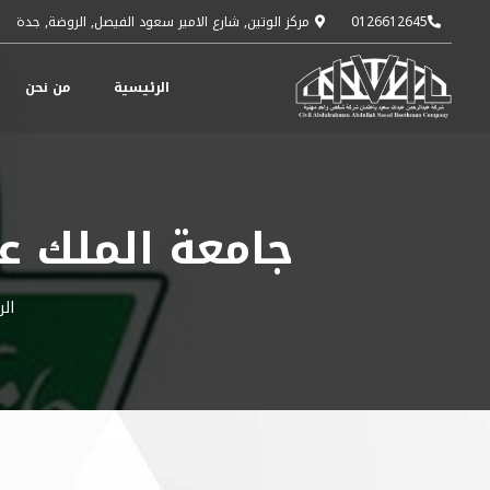
0126612645
مركز الوتين, شارع الامير سعود الفيصل, الروضة, جدة
الرئيسية
من نحن
جامعة الملك عب
الر