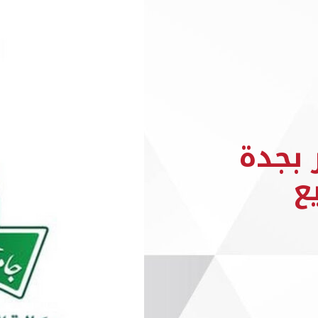
 بجدة
ع