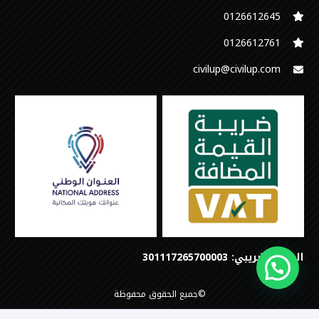
0126612645‬
‭0126612761
civilup@civilup.com
الرقم الضريبي: 301117265700003
©جميع الحقوق محفوظة