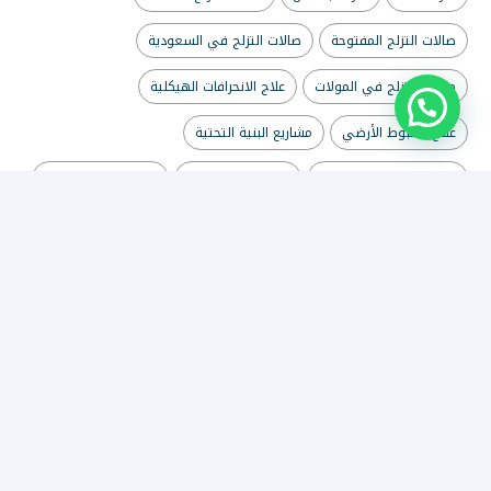
صالات التزلج المفتوحة
صالات التزلج في السعودية
صالات التزلج في المولات
علاج الانحرافات الهيكلية
علاج الهبوط الأرضي
مشاريع البنية التحتية
مشاريع ترفيهية للمولات
مشاريع رؤية 2030
مشاريع صالات التزلج
معالجة الأساسات
معالجة التشققات
معالجة مياه الصرف الصحي في السعودية
هندسة الإنشاءات
نرجو أن تحوز خدماتنا الهندسية على رضاكم التام واعدين إياكم أن نكون عند
حسن ظنكم للوصول إلى الأهداف المرسومة والمطلوب تحقيقها من قبلكم