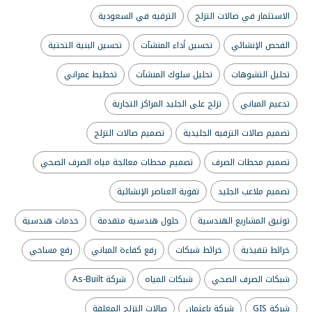
الاستثمار في صالات التزلج
الترفيه في السعودية
الفحص الإنشائي
تحسين أداء المنشآت
تحسين البنية التحتية
تحليل التشوهات
تحليل سلوك المنشآت
تخطيط عمراني
تدعيم المباني
تزلج على الجليد المراكز التجارية
تصميم صالات الترفيه الجليدية
تصميم صالات التزلج
تصميم محطات الصرف
تصميم محطات معالجة مياه الصرف الصحي
تصميم ملاعب الجليد
تقوية العناصر الإنشائية
توثيق المشاريع الهندسية
حلول هندسية متقدمة
خدمات هندسية
خرائط تنفيذية
خرائط شبكات
رفع كفاءة المباني
رفع مساحي
شبكات الصرف الصحي
شبكات المياه
شركة As-Built
شركة GIS
شركة باعثمان
صالات التزلج المغلقة