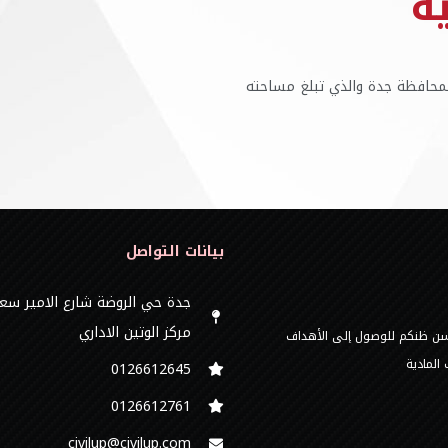
ة
بمحافظة جدة والذي تبلغ مساحته
بيانات التواصل
جدة حي الروضة شارع الامير سع
مركز الوتين الاداري
 حسن ظنكم للوصول إلى الأهداف
المادية
0126612645‬
‭0126612761
civilup@civilup.com