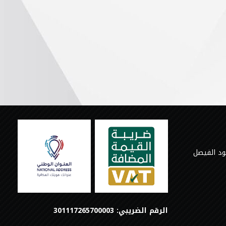
ود الفيصل
الرقم الضريبي: 301117265700003