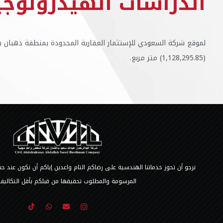
الدراسات الهيدرولوجي
لموقع شركة السعودي للإستثمار العقارية المحدودة بمنطقة ذهبان 
(1,128,295.85) متر مربع.
نرجو أن تحوز خدماتنا الهندسية على رضاكم التام واعدين إياكم أن نكون عند
المرسومة والمطلوب تحقيقها من قبلكم بأقل التكاليف 