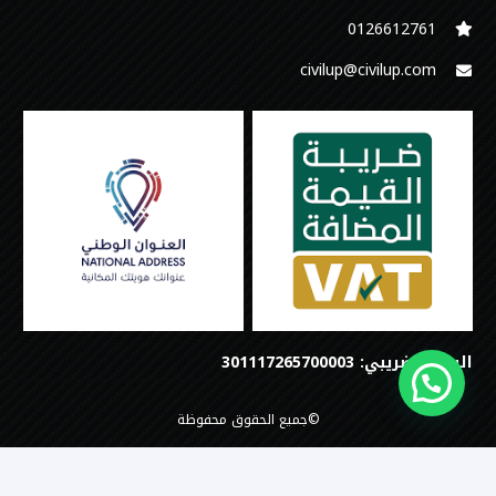
‭0126612761
civilup@civilup.com
الرقم الضريبي: 301117265700003
©جميع الحقوق محفوظة
تصميم وبرمجة
Step Digital Marketing