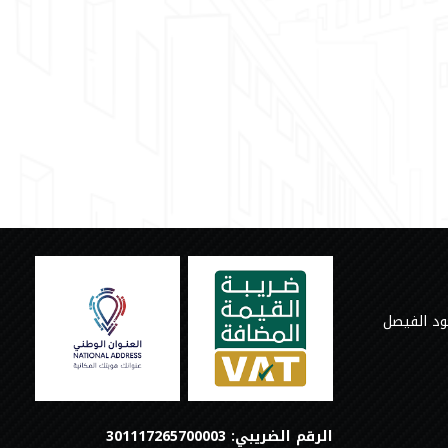
ود الفيصل
الرقم الضريبي: 301117265700003