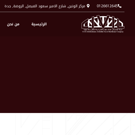
0126612645
مركز الوتين, شارع الامير سعود الفيصل, الروضة, جدة
الرئيسية
من نحن