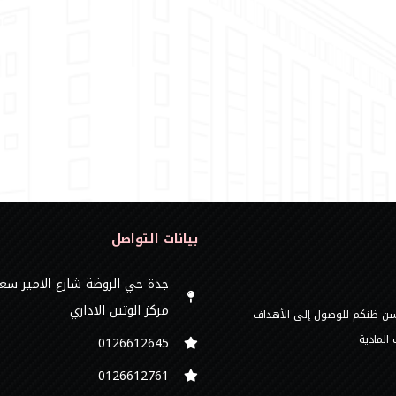
بيانات التواصل
جدة حي الروضة شارع الامير سع
مركز الوتين الاداري
 حسن ظنكم للوصول إلى الأهداف
المادية
0126612645‬
‭0126612761