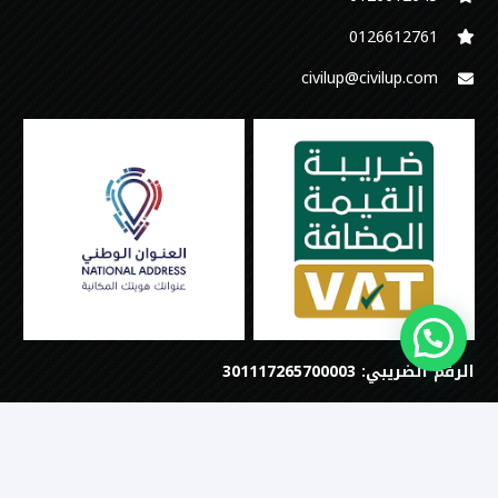
‭0126612761
civilup@civilup.com
الرقم الضريبي: 301117265700003
©جميع الحقوق محفوظة
تصميم وبرمجة
Step Digital Marketing